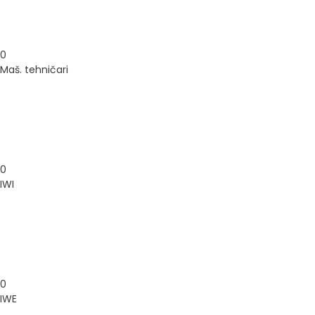
0
Maš. tehničari
0
IWI
0
IWE