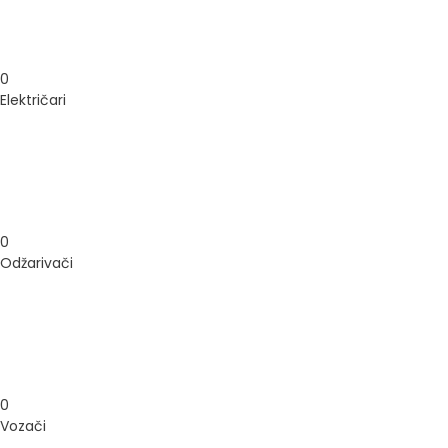
0
Električari
0
Odžarivači
0
Vozači