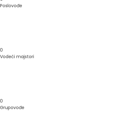
Poslovođe
0
Vodeći majstori
0
Grupovođe