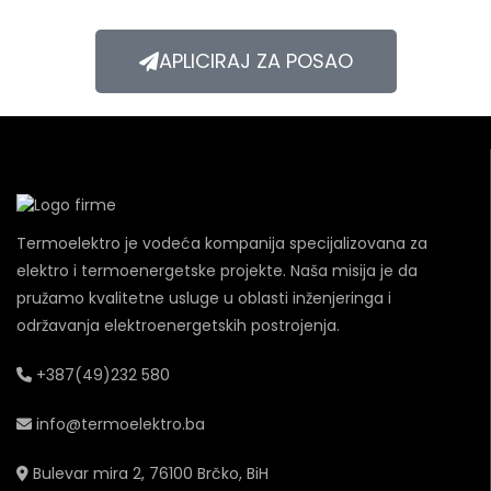
APLICIRAJ ZA POSAO
Termoelektro je vodeća kompanija specijalizovana za
elektro i termoenergetske projekte. Naša misija je da
pružamo kvalitetne usluge u oblasti inženjeringa i
održavanja elektroenergetskih postrojenja.
+387(49)232 580
info@termoelektro.ba
Bulevar mira 2, 76100 Brčko, BiH