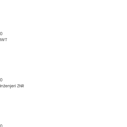
0
IWT
0
Inženjeri ZNR
0