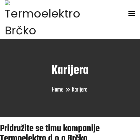
To
Karijera
Home
Karijera
Pridružite se timu kompanije
Termoelektro d.o.o Brčko