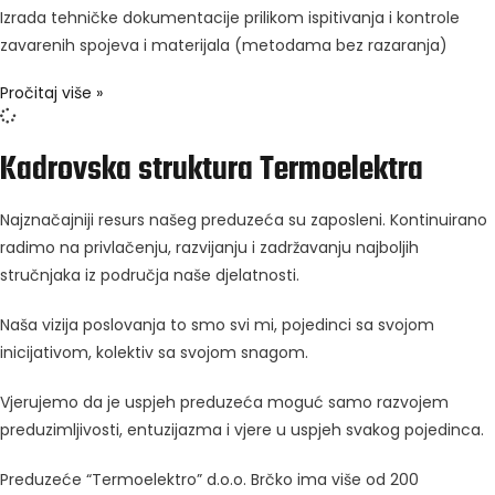
Izrada tehničke dokumentacije prilikom ispitivanja i kontrole
zavarenih spojeva i materijala (metodama bez razaranja)
Pročitaj više »
Kadrovska struktura
Termoelektra
Najznačajniji resurs našeg preduzeća su zaposleni. Kontinuirano
radimo na privlačenju, razvijanju i zadržavanju najboljih
stručnjaka iz područja naše djelatnosti.
Naša vizija poslovanja to smo svi mi, pojedinci sa svojom
inicijativom, kolektiv sa svojom snagom.
Vjerujemo da je uspjeh preduzeća moguć samo razvojem
preduzimljivosti, entuzijazma i vjere u uspjeh svakog pojedinca.
Preduzeće “Termoelektro” d.o.o. Brčko ima više od 200