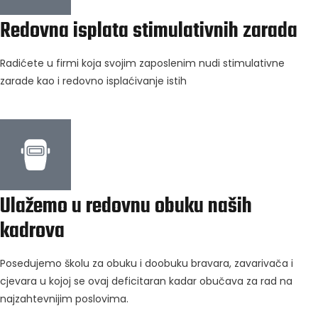
Redovna isplata stimulativnih zarada
Radićete u firmi koja svojim zaposlenim nudi stimulativne
zarade kao i redovno isplaćivanje istih
Ulažemo u redovnu obuku naših
kadrova
Posedujemo školu za obuku i doobuku bravara, zavarivača i
cjevara u kojoj se ovaj deficitaran kadar obučava za rad na
najzahtevnijim poslovima.