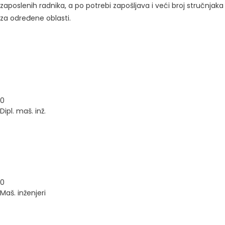
zaposlenih radnika, a po potrebi zapošljava i veći broj stručnjaka
za određene oblasti.
0
Dipl. maš. inž.
0
Maš. inženjeri